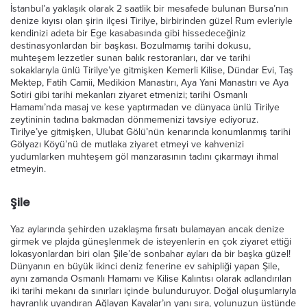
İstanbul’a yaklaşık olarak 2 saatlik bir mesafede bulunan Bursa’nın
denize kıyısı olan şirin ilçesi Tirilye, birbirinden güzel Rum evleriyle
kendinizi adeta bir Ege kasabasında gibi hissedeceğiniz
destinasyonlardan bir başkası. Bozulmamış tarihi dokusu,
muhteşem lezzetler sunan balık restoranları, dar ve tarihi
sokaklarıyla ünlü Tirilye’ye gitmişken Kemerli Kilise, Dündar Evi, Taş
Mektep, Fatih Camii, Medikion Manastırı, Aya Yani Manastırı ve Aya
Sotiri gibi tarihi mekanları ziyaret etmenizi; tarihi Osmanlı
Hamamı’nda masaj ve kese yaptırmadan ve dünyaca ünlü Tirilye
zeytininin tadına bakmadan dönmemenizi tavsiye ediyoruz.
Tirilye’ye gitmişken, Ulubat Gölü’nün kenarında konumlanmış tarihi
Gölyazı Köyü’nü de mutlaka ziyaret etmeyi ve kahvenizi
yudumlarken muhteşem göl manzarasının tadını çıkarmayı ihmal
etmeyin.
Şile
Yaz aylarında şehirden uzaklaşma fırsatı bulamayan ancak denize
girmek ve plajda güneşlenmek de isteyenlerin en çok ziyaret ettiği
lokasyonlardan biri olan Şile’de sonbahar ayları da bir başka güzel!
Dünyanın en büyük ikinci deniz fenerine ev sahipliği yapan Şile,
aynı zamanda Osmanlı Hamamı ve Kilise Kalıntısı olarak adlandırılan
iki tarihi mekanı da sınırları içinde bulunduruyor. Doğal oluşumlarıyla
hayranlık uyandıran Ağlayan Kayalar’ın yanı sıra, yolunuzun üstünde