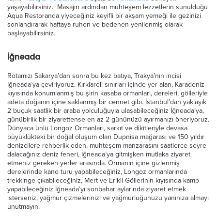
yaşayabilirsiniz. Masajın ardından muhteşem lezzetlerin sunulduğu
Aqua Restoranda yiyeceğiniz keyifli bir akşam yemeği ile gezinizi
sonlandırarak haftaya ruhen ve bedenen yenilenmiş olarak
başlayabilirsiniz.
İğneada
Rotamızı Sakarya’dan sonra bu kez batıya, Trakya’nın incisi
İğneada’ya çeviriyoruz. Kırklareli sınırları içinde yer alan, Karadeniz
kıyısında konumlanmış bu şirin kasaba ormanları, dereleri, gölleriyle
adeta doğanın içine saklanmış bir cennet gibi. İstanbul’dan yaklaşık
2 buçuk saatlik bir araba yolculuğuyla ulaşabileceğiniz İğneada’ya,
günübirlik bir ziyarettense en az 2 gününüzü ayırmanızı öneriyoruz.
Dünyaca ünlü Longoz Ormanları, sarkıt ve dikitleriyle devasa
büyüklükteki bir doğal oluşum olan Dupnisa mağarası ve 150 yıldır
denizcilere rehberlik eden, muhteşem manzarasını saatlerce seyre
dalacağınız deniz feneri, İğneada’ya gitmişken mutlaka ziyaret
etmeniz gereken yerler arasında. Ormanın içine gizlenmiş
derelerinde kano turu yapabileceğiniz, Longoz ormanlarında
trekkinge çıkabileceğiniz, Mert ve Erikli Göllerinin kıyısında kamp
yapabileceğiniz İğneada’yı sonbahar aylarında ziyaret etmek
isterseniz, yağmur çizmelerinizi ve yağmurluğunuzu yanınıza almayı
unutmayın.