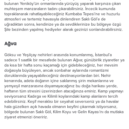
bulunan Yeniköy’ün ormanlarında yürüyüş yaparak karşınıza çıkan
muhteşem manzaraların tadını çıkarabilirsiniz. İncecik kumunda
topraklanarak rahatlayabileceğiniz Kumbaba Tepesi’ne ve huzurlu
atmosferi ve tertemiz havasıyla dinlendiren Saklı Göl’e de
uğradıktan sonra, kendinize ya da sevdiklerinize bu bölgeye özgü
Şile bezinden yapılmış hediyeler alarak gezinizi sonlandırabilirsiniz.
Ağva
Göksu ve Yeşilçay nehirleri arasında konumlanmış, İstanbul’a
sadece 1 saatlik bir mesafede bulunan Ağva; günübirlik ziyaretler ya
da kısa bir hafta sonu kaçamağı için gidebileceğiniz, her mevsim
doğasıyla büyüleyen, ancak sonbahar aylarında romantizmi
doruklarında yaşayabileceğiniz destinasyonlardan biri. Nehir
kenarında, adeta doğanın içine saklanmış şirin mekanlarına ve
yemyeşil manzarasına doyamayacağınız bu doğa harikası yerde,
haftanın tüm stresini üzerinizden atacağınıza eminiz. Kamp yapmayı
seviyorsanız Kadırga ve Kilimli koylarındaki kamp alanlarını tercih
edebilirsiniz. Keşif meraklısı bir seyahat severseniz ya da havalar
hala güzelken açık havada olmanın keyfini çıkarmak istiyorsanız,
bölgede bulunan Saklı Göl, Kilim Koyu ve Gelin Kayası’nı da mutlaka
ziyaret etmenizi öneririz.