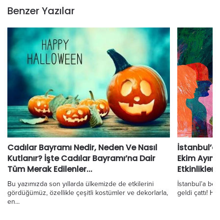
Benzer Yazılar
Cadılar Bayramı Nedir, Neden Ve Nasıl
İstanbul’d
Kutlanır? İşte Cadılar Bayramı’na Dair
Ekim Ayın
Tüm Merak Edilenler...
Etkinlikler
Bu yazımızda son yıllarda ülkemizde de etkilerini
İstanbul’a be
gördüğümüz, özellikle çeşitli kostümler ve dekorlarla,
geldi çattı! Haf
en...