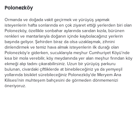
Polonezköy
Ormanda ve doğada vakit geçirmek ve yürüyüş yapmak
isteyenlerin hafta sonlarında en çok ziyaret ettiği yerlerden biri olan
Polonezköy, özellikle sonbahar aylarında sarıdan kızıla, bürünen
renkleri ve mantarlarıyla doğanın içinde kaybolacağınız yerlerin
başında geliyor. Şehirden biraz da olsa uzaklaşmak, zihnini
dinlendirmek ve temiz hava almak isteyenlerin ilk durağı olan
Polonezköy’e giderken, sucuklarıyla meşhur Cumhuriyet Köyü’nde
kısa bir mola verebilir, köy meydanında yer alan meşhur fırından köy
ekmeği alıp tadını çıkarabilirsiniz. Uzun bir yürüyüş parkuru
bulunan, civardaki çiftliklerde at binebileceğiniz ya da yemyeşil
yollarında bisiklet sürebileceğiniz Polonezköy'de Meryem Ana
Kilisesi’nin muhteşem bahçesini de görmeden dönmemenizi
öneriyoruz.