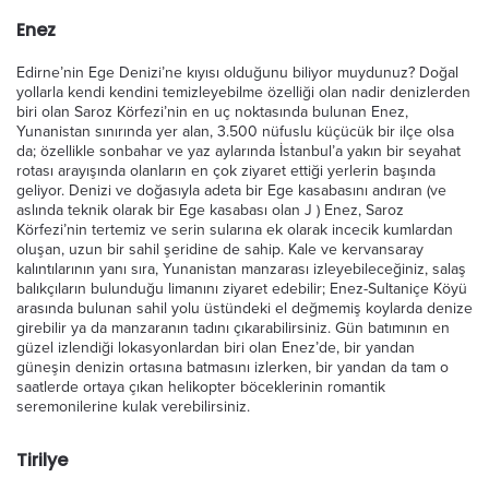
Enez
Edirne’nin Ege Denizi’ne kıyısı olduğunu biliyor muydunuz? Doğal
yollarla kendi kendini temizleyebilme özelliği olan nadir denizlerden
biri olan Saroz Körfezi’nin en uç noktasında bulunan Enez,
Yunanistan sınırında yer alan, 3.500 nüfuslu küçücük bir ilçe olsa
da; özellikle sonbahar ve yaz aylarında İstanbul’a yakın bir seyahat
rotası arayışında olanların en çok ziyaret ettiği yerlerin başında
geliyor. Denizi ve doğasıyla adeta bir Ege kasabasını andıran (ve
aslında teknik olarak bir Ege kasabası olan J ) Enez, Saroz
Körfezi’nin tertemiz ve serin sularına ek olarak incecik kumlardan
oluşan, uzun bir sahil şeridine de sahip. Kale ve kervansaray
kalıntılarının yanı sıra, Yunanistan manzarası izleyebileceğiniz, salaş
balıkçıların bulunduğu limanını ziyaret edebilir; Enez-Sultaniçe Köyü
arasında bulunan sahil yolu üstündeki el değmemiş koylarda denize
girebilir ya da manzaranın tadını çıkarabilirsiniz. Gün batımının en
güzel izlendiği lokasyonlardan biri olan Enez’de, bir yandan
güneşin denizin ortasına batmasını izlerken, bir yandan da tam o
saatlerde ortaya çıkan helikopter böceklerinin romantik
seremonilerine kulak verebilirsiniz.
Tirilye