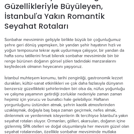
Güzellikleriyle Büyüleyen,
İstanbul'a Yakın Romantik
Seyahat Rotaları
Sonbahar mevsiminin gelişiyle birlikte büyük bir çoğunluğumuz
şehre geri dönüş yapmışken, bir yandan şehir hayatının hızlı ve
yoğun temposuna tekrar ayak uydurmaya çalışıyor, bir yandan da
hafta sonu tatillerini fırsat bilerek sonbahar mevsiminde bin bir
renge bürünen doğanın görsel şölen tadındaki manzaralarını
keşfedecek olmanın heyecanını yaşıyoruz.
İstanbul muhteşem konumu, tarihi zenginliği, gastronomik lezzet
durakları, kültür-sanat etkinlikleri ve çok daha fazlasıyla dünyanın
benzersiz güzellikteki şehirlerinden biri olsa da, nüfus yoğunluğu
ve çalışma yaşamının getirdiği zorluklar nedeniyle zaman zaman
hepimiz için yorucu ve bunaltıcı hale gelebiliyor. Haftanın
yorgunluğunu üstünden atmak, şehrin kaotik atmosferinden
uzaklaşmak, doğayla baş başa zaman geçirmek, nefes almak,
dinlenmek ve yenilenmek isteyenlerin ilk tercihiyse İstanbul’a yakın
seyahat rotaları oluyor. Ormanları, gölleri, akarsuları, doğanın içine
gizlenmiş SPA otelleri ve doğal oluşumlarıyla her mevsim güzel olan
seyahat rotalarından, özellikle sonbahar mevsiminde mutlaka