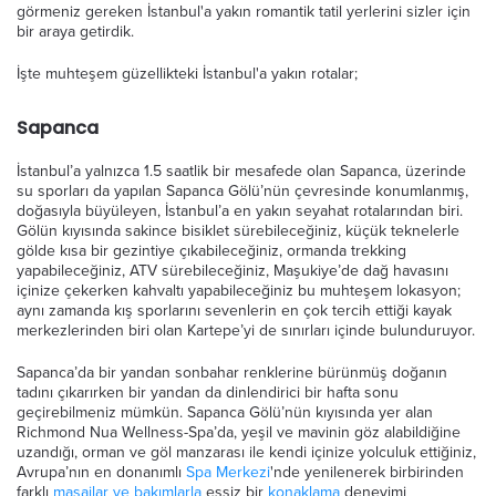
görmeniz gereken İstanbul'a yakın romantik tatil yerlerini sizler için
bir araya getirdik.
İşte muhteşem güzellikteki İstanbul'a yakın rotalar;
Sapanca
İstanbul’a yalnızca 1.5 saatlik bir mesafede olan Sapanca, üzerinde
su sporları da yapılan Sapanca Gölü’nün çevresinde konumlanmış,
doğasıyla büyüleyen, İstanbul’a en yakın seyahat rotalarından biri.
Gölün kıyısında sakince bisiklet sürebileceğiniz, küçük teknelerle
gölde kısa bir gezintiye çıkabileceğiniz, ormanda trekking
yapabileceğiniz, ATV sürebileceğiniz, Maşukiye’de dağ havasını
içinize çekerken kahvaltı yapabileceğiniz bu muhteşem lokasyon;
aynı zamanda kış sporlarını sevenlerin en çok tercih ettiği kayak
merkezlerinden biri olan Kartepe’yi de sınırları içinde bulunduruyor.
Sapanca’da bir yandan sonbahar renklerine bürünmüş doğanın
tadını çıkarırken bir yandan da dinlendirici bir hafta sonu
geçirebilmeniz mümkün. Sapanca Gölü’nün kıyısında yer alan
Richmond Nua Wellness-Spa’da, yeşil ve mavinin göz alabildiğine
uzandığı, orman ve göl manzarası ile kendi içinize yolculuk ettiğiniz,
Avrupa’nın en donanımlı
Spa Merkezi
'nde yenilenerek birbirinden
farklı
masajlar ve bakımlarla
eşsiz bir
konaklama
deneyimi