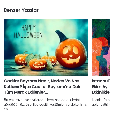
Benzer Yazılar
Cadılar Bayramı Nedir, Neden Ve Nasıl
İstanbul’d
Kutlanır? İşte Cadılar Bayramı’na Dair
Ekim Ayın
Tüm Merak Edilenler...
Etkinlikler
Bu yazımızda son yıllarda ülkemizde de etkilerini
İstanbul’a be
gördüğümüz, özellikle çeşitli kostümler ve dekorlarla,
geldi çattı! Haf
en...