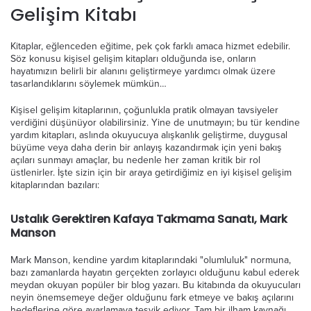
Gelişim Kitabı
Kitaplar, eğlenceden eğitime, pek çok farklı amaca hizmet edebilir.
Söz konusu kişisel gelişim kitapları olduğunda ise, onların
hayatımızın belirli bir alanını geliştirmeye yardımcı olmak üzere
tasarlandıklarını söylemek mümkün…
Kişisel gelişim kitaplarının, çoğunlukla pratik olmayan tavsiyeler
verdiğini düşünüyor olabilirsiniz. Yine de unutmayın; bu tür kendine
yardım kitapları, aslında okuyucuya alışkanlık geliştirme, duygusal
büyüme veya daha derin bir anlayış kazandırmak için yeni bakış
açıları sunmayı amaçlar, bu nedenle her zaman kritik bir rol
üstlenirler. İşte sizin için bir araya getirdiğimiz en iyi kişisel gelişim
kitaplarından bazıları:
Ustalık Gerektiren Kafaya Takmama Sanatı, Mark
Manson
Mark Manson, kendine yardım kitaplarındaki "olumluluk" normuna,
bazı zamanlarda hayatın gerçekten zorlayıcı olduğunu kabul ederek
meydan okuyan popüler bir blog yazarı. Bu kitabında da okuyucuları
neyin önemsemeye değer olduğunu fark etmeye ve bakış açılarını
hedeflerine göre ayarlamaya teşvik ediyor. Tam bir ilham kaynağı.