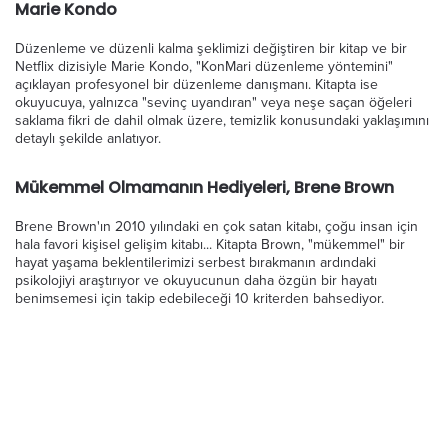
Marie Kondo
Düzenleme ve düzenli kalma şeklimizi değiştiren bir kitap ve bir
Netflix dizisiyle Marie Kondo, "KonMari düzenleme yöntemini"
açıklayan profesyonel bir düzenleme danışmanı. Kitapta ise
okuyucuya, yalnızca "sevinç uyandıran" veya neşe saçan öğeleri
saklama fikri de dahil olmak üzere, temizlik konusundaki yaklaşımını
detaylı şekilde anlatıyor.
Mükemmel Olmamanın Hediyeleri, Brene Brown
Brene Brown'ın 2010 yılındaki en çok satan kitabı, çoğu insan için
hala favori kişisel gelişim kitabı... Kitapta Brown, "mükemmel" bir
hayat yaşama beklentilerimizi serbest bırakmanın ardındaki
psikolojiyi araştırıyor ve okuyucunun daha özgün bir hayatı
benimsemesi için takip edebileceği 10 kriterden bahsediyor.