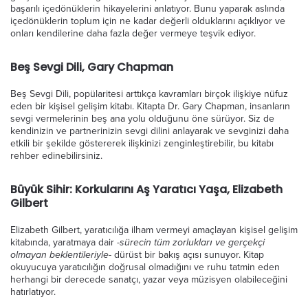
başarılı içedönüklerin hikayelerini anlatıyor. Bunu yaparak aslında
içedönüklerin toplum için ne kadar değerli olduklarını açıklıyor ve
onları kendilerine daha fazla değer vermeye teşvik ediyor.
Beş Sevgi Dili, Gary Chapman
Beş Sevgi Dili, popülaritesi arttıkça kavramları birçok ilişkiye nüfuz
eden bir kişisel gelişim kitabı. Kitapta Dr. Gary Chapman, insanların
sevgi vermelerinin beş ana yolu olduğunu öne sürüyor. Siz de
kendinizin ve partnerinizin sevgi dilini anlayarak ve sevginizi daha
etkili bir şekilde göstererek ilişkinizi zenginleştirebilir, bu kitabı
rehber edinebilirsiniz.
Büyük Sihir: Korkularını Aş Yaratıcı Yaşa, Elizabeth
Gilbert
Elizabeth Gilbert, yaratıcılığa ilham vermeyi amaçlayan kişisel gelişim
-sürecin tüm zorlukları ve gerçekçi
kitabında, yaratmaya dair
olmayan beklentileriyle-
dürüst bir bakış açısı sunuyor. Kitap
okuyucuya yaratıcılığın doğrusal olmadığını ve ruhu tatmin eden
herhangi bir derecede sanatçı, yazar veya müzisyen olabileceğini
hatırlatıyor.