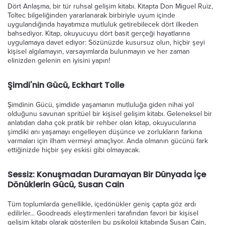
Dört Anlaşma, bir tür ruhsal gelişim kitabı. Kitapta Don Miguel Ruiz,
Toltec bilgeliğinden yararlanarak birbiriyle uyum içinde
uygulandığında hayatımıza mutluluk getirebilecek dört ilkeden
bahsediyor. Kitap, okuyucuyu dört basit gerçeği hayatlarına
uygulamaya davet ediyor: Sözünüzde kusursuz olun, hiçbir şeyi
kişisel algılamayın, varsayımlarda bulunmayın ve her zaman
elinizden gelenin en iyisini yapın!
Şimdi'nin Gücü, Eckhart Tolle
Şimdinin Gücü, şimdide yaşamanın mutluluğa giden nihai yol
olduğunu savunan spritüel bir kişisel gelişim kitabı. Geleneksel bir
anlatıdan daha çok pratik bir rehber olan kitap, okuyucularına
şimdiki anı yaşamayı engelleyen düşünce ve zorlukların farkına
varmaları için ilham vermeyi amaçlıyor. Anda olmanın gücünü fark
ettiğinizde hiçbir şey eskisi gibi olmayacak.
Sessiz: Konuşmadan Duramayan Bir Dünyada İçe
Dönüklerin Gücü, Susan Cain
Tüm toplumlarda genellikle, içedönükler geniş çapta göz ardı
edilirler... Goodreads eleştirmenleri tarafından favori bir kişisel
gelişim kitabı olarak gösterilen bu psikoloji kitabında Susan Cain,