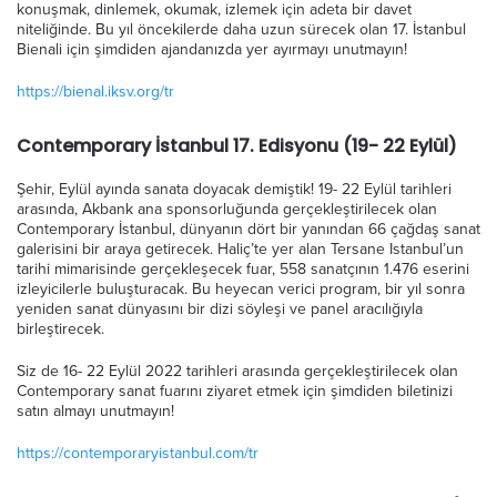
konuşmak, dinlemek, okumak, izlemek için adeta bir davet
niteliğinde. Bu yıl öncekilerde daha uzun sürecek olan 17. İstanbul
Bienali için şimdiden ajandanızda yer ayırmayı unutmayın!
https://bienal.iksv.org/tr
Contemporary İstanbul 17. Edisyonu (19- 22 Eylül)
Şehir, Eylül ayında sanata doyacak demiştik! 19- 22 Eylül tarihleri
arasında, Akbank ana sponsorluğunda gerçekleştirilecek olan
Contemporary İstanbul, dünyanın dört bir yanından 66 çağdaş sanat
galerisini bir araya getirecek. Haliç’te yer alan Tersane Istanbul’un
tarihi mimarisinde gerçekleşecek fuar, 558 sanatçının 1.476 eserini
izleyicilerle buluşturacak. Bu heyecan verici program, bir yıl sonra
yeniden sanat dünyasını bir dizi söyleşi ve panel aracılığıyla
birleştirecek.
Siz de 16- 22 Eylül 2022 tarihleri ​​arasında gerçekleştirilecek olan
Contemporary sanat fuarını ziyaret etmek için şimdiden biletinizi
satın almayı unutmayın!
https://contemporaryistanbul.com/tr