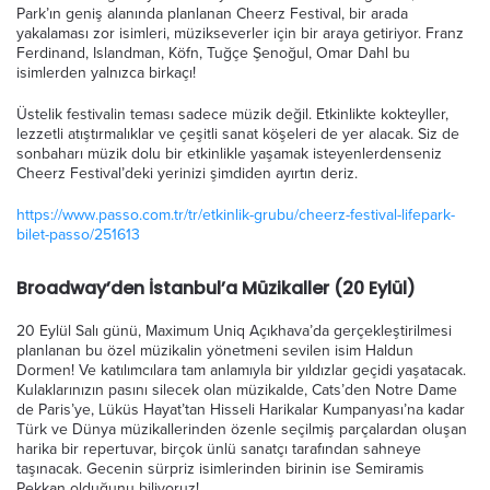
Park’ın geniş alanında planlanan Cheerz Festival, bir arada
yakalaması zor isimleri, müzikseverler için bir araya getiriyor. Franz
Ferdinand, Islandman, Köfn, Tuğçe Şenoğul, Omar Dahl bu
isimlerden yalnızca birkaçı!
Üstelik festivalin teması sadece müzik değil. Etkinlikte kokteyller,
lezzetli atıştırmalıklar ve çeşitli sanat köşeleri de yer alacak. Siz de
sonbaharı müzik dolu bir etkinlikle yaşamak isteyenlerdenseniz
Cheerz Festival’deki yerinizi şimdiden ayırtın deriz.
https://www.passo.com.tr/tr/etkinlik-grubu/cheerz-festival-lifepark-
bilet-passo/251613
Broadway’den İstanbul’a Müzikaller (20 Eylül)
20 Eylül Salı günü, Maximum Uniq Açıkhava’da gerçekleştirilmesi
planlanan bu özel müzikalin yönetmeni sevilen isim Haldun
Dormen! Ve katılımcılara tam anlamıyla bir yıldızlar geçidi yaşatacak.
Kulaklarınızın pasını silecek olan müzikalde, Cats’den Notre Dame
de Paris’ye, Lüküs Hayat’tan Hisseli Harikalar Kumpanyası’na kadar
Türk ve Dünya müzikallerinden özenle seçilmiş parçalardan oluşan
harika bir repertuvar, birçok ünlü sanatçı tarafından sahneye
taşınacak. Gecenin sürpriz isimlerinden birinin ise Semiramis
Pekkan olduğunu biliyoruz!