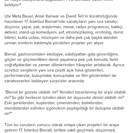
bekliyor?
Ute Meta Bauer, Amar Kanwar ve David Teh’in küratörlüğünde
hazırlanan 17. İstanbul Bienali’nde sanatçıların yanı sıra sanatçı,
düşünür, yazar, şair, araştırmacı, mimar, radyo programcısı, balıkçı,
aktivist, stand-up komedyeni, şef, etnomüzikolog, ornitolog, deniz
bilimci, kukla ustası, müzisyen ve daha pek çok başka alandan
uzman isimlerin katılımıyla yürütülen projeler yer alıyor.
Bienal, gastronomiden ekolojiye, edebiyattan gıda güvenliğine,
göçler ve göçmenlikten deniz yaşamına pek çok konuda, farklı
coğrafyalardan ve zaman dilimlerinden hikayeler anlatacak. Ayrıca
ücretsiz sergilerin yanı sıra çeşitli açık hava gösterileri,
performanslar, buluşmalar, konuşmalar ve film gösterimleri de
sanatseverleri bekleyen sürprizler arasında.
“Bienal bir gazete olabilir mi? Yeniden tasarlanmış bir arşiv olabilir
mi? Su gibi herkesin içinden akan bir duyurular denizi olabilir mi?
Eski şarkılardan, kuşlardan, çimenlerden, balıklardan,
mandalardan edinilen içgörülerin paylaşıldığı bir buluşma olabilir
mi?”
Tüm bu soruların sonucu olarak ortaya çıkan projeleri bir araya
getiren 17. İstanbul Bienali, birlikte vakit geçirmek, düşünmek,