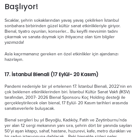
Başlıyor!
Sıcaklar, şehrin sokaklarından yavaş yavaş çekilirken İstanbul
sonbahara birbirinden güzel kültür sanat etkinlikleriyle giriyor.
Bienal, tiyatro oyunları, konserler… Bu keyifli mevsimin tadını
çıkarmak ve sanata doymak için ihtiyacınız olan tüm bilgiler
yazımızda!
Asla kaçırmamanız gereken en özel etkinlikler için ajandanızı
hazırlayın.
17. İstanbul Bienali (17 Eylül- 20 Kasım)
Pandemi nedeniyle bir yıl ertelenen 17. İstanbul Bienali, 2022’nin en
çok beklenen etkinliklerinden biri. İstanbul Kültür Sanat Vakfı (İKSV)
tarafından, 2007- 2026 Bienal Sponsoru Koç Holding desteği ile
gerçekleştirilecek olan bienal, 17 Eylül- 20 Kasım tarihleri ​​arasında
sanatseverlerle buluşacak.
Bienal sergileri bu yıl Beyoğlu, Kadıköy, Fatih ve Zeytinburnu’nda
yer alan 12 sergi mekanının yanı sıra, şehrin dört bir yanında sayıları
50’yi aşan kitapçı, sahaf, hastane, huzurevi, kafe, metro durakları ve
bir radyo istasyonuna dağılacak… Peki bienalde sizleri neler