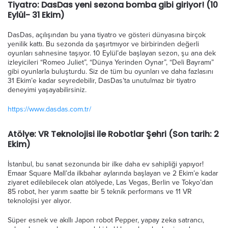
Tiyatro: DasDas yeni sezona bomba gibi giriyor! (10
Eylül- 31 Ekim)
DasDas, açılışından bu yana tiyatro ve gösteri dünyasına birçok
yenilik kattı. Bu sezonda da şaşırtmıyor ve birbirinden değerli
oyunları sahnesine taşıyor. 10 Eylül’de başlayan sezon, şu ana dek
izleyicileri “Romeo Juliet”, “Dünya Yerinden Oynar”, “Deli Bayramı”
gibi oyunlarla buluşturdu. Siz de tüm bu oyunları ve daha fazlasını
31 Ekim’e kadar seyredebilir, DasDas’ta unutulmaz bir tiyatro
deneyimi yaşayabilirsiniz.
https://www.dasdas.com.tr/
Atölye: VR Teknolojisi ile Robotlar Şehri (Son tarih: 2
Ekim)
İstanbul, bu sanat sezonunda bir ilke daha ev sahipliği yapıyor!
Emaar Square Mall’da ilkbahar aylarında başlayan ve 2 Ekim’e kadar
ziyaret edilebilecek olan atölyede, Las Vegas, Berlin ve Tokyo’dan
85 robot, her yarım saatte bir 5 teknik performans ve 11 VR
teknolojisi yer alıyor.
Süper esnek ve akıllı Japon robot Pepper, yapay zeka satrancı,