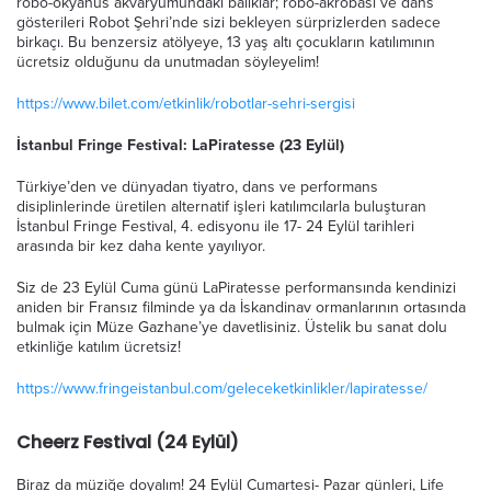
robo-okyanus akvaryumundaki balıklar; robo-akrobasi ve dans
gösterileri Robot Şehri’nde sizi bekleyen sürprizlerden sadece
birkaçı. Bu benzersiz atölyeye, 13 yaş altı çocukların katılımının
ücretsiz olduğunu da unutmadan söyleyelim!
https://www.bilet.com/etkinlik/robotlar-sehri-sergisi
İstanbul Fringe Festival: LaPiratesse (23 Eylül)
Türkiye’den ve dünyadan tiyatro, dans ve performans
disiplinlerinde üretilen alternatif işleri katılımcılarla buluşturan
İstanbul Fringe Festival, 4. edisyonu ile 17- 24 Eylül tarihleri
arasında bir kez daha kente yayılıyor.
Siz de 23 Eylül Cuma günü LaPiratesse performansında kendinizi
aniden bir Fransız filminde ya da İskandinav ormanlarının ortasında
bulmak için Müze Gazhane’ye davetlisiniz. Üstelik bu sanat dolu
etkinliğe katılım ücretsiz!
https://www.fringeistanbul.com/geleceketkinlikler/lapiratesse/
Cheerz Festival (24 Eylül)
Biraz da müziğe doyalım! 24 Eylül Cumartesi- Pazar günleri, Life