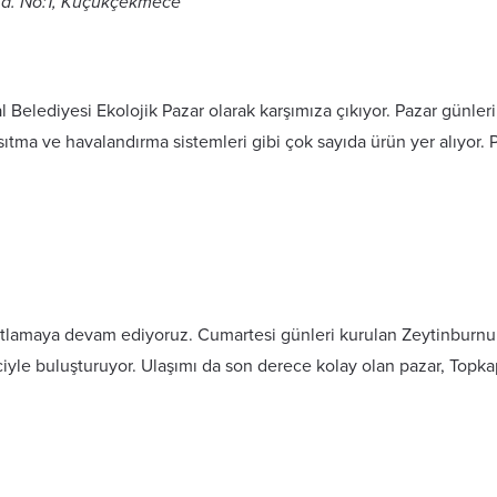
Cd. No:1, Küçükçekmece
l Belediyesi Ekolojik Pazar olarak karşımıza çıkıyor. Pazar günle
ıtma ve havalandırma sistemleri gibi çok sayıda ürün yer alıyor. Pa
tlamaya devam ediyoruz. Cumartesi günleri kurulan Zeytinburn
ciyle buluşturuyor. Ulaşımı da son derece kolay olan pazar, Topk