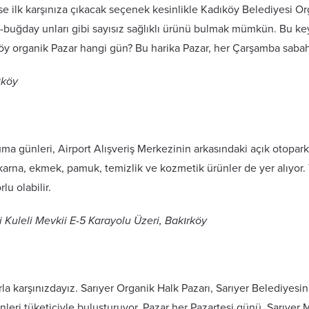
e ilk karşınıza çıkacak seçenek kesinlikle Kadıköy Belediyesi Org
r-buğday unları gibi sayısız sağlıklı ürünü bulmak mümkün. Bu keyi
öy organik Pazar hangi gün? Bu harika Pazar, her Çarşamba sabah
ıköy
Cuma günleri, Airport Alışveriş Merkezinin arkasındaki açık otopa
akarna, ekmek, pamuk, temizlik ve kozmetik ürünler de yer alıyor.
u olabilir.
i Kuleli Mevkii E-5 Karayolu Üzeri, Bakırköy
 karşınızdayız. Sarıyer Organik Halk Pazarı, Sarıyer Belediyesini
ünleri tüketiciyle buluşturuyor. Pazar her Pazartesi günü, Sarıye