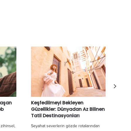
ylaşan
Keşfedilmeyi Bekleyen
İsta
eb
Güzellikler: Dünyadan Az Bilinen
12 Y
Tatil Destinasyonları
Yılın
zihinsel,
Seyahat severlerin gözde rotalarından
yürüy