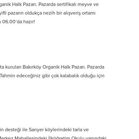
anik Halk Pazarı. Pazarda sertifikalı meyve ve
fli pazarın oldukça nezih bir alışveriş ortamı
 06.00’da hazır!
rkta kurulan Bakırköy Organik Halk Pazarı. Pazarda
 Tahmin edeceğiniz gibi çok kalabalık olduğu için
n desteği ile Sarıyer köylerindeki tarla ve
r Merkez Mahallesindeki İlköğretim Okulu yanındaki