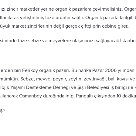
nızı zincir marketler yerine organik pazarlara çevirmelisiniz. Orga
nılarak yetiştirilmiş taze ürünler satılır. Organik pazarlarla ilgil
üyük market zincirlerinin değil gerçek çiftçilerin cebine girer…
vsiminde taze sebze ve meyvelere ulaşmanızı sağlayacak İstanbul’
lerden biri Feriköy organik pazarı. Bu harika Pazar 2006 yılında
ak mümkün. Sebze, meyve, peynir, zeytin, zeytinyağı, bal, kayısı ve
ojik Yaşamı Destekleme Derneği ve Şişli Belediyesi iş birliği ile
lanarak Osmanbey durağında inip, Pangaltı çıkışından 10 dakika 
şli