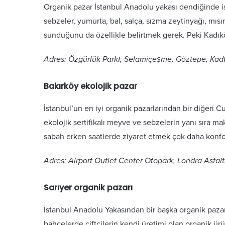
Organik pazar İstanbul Anadolu yakası dendiğinde is
sebzeler, yumurta, bal, salça, sızma zeytinyağı, mısı
sunduğunu da özellikle belirtmek gerek. Peki Kadık
Adres: Özgürlük Parkı, Selamiçeşme, Göztepe, Kad
Bakırköy ekolojik pazar
İstanbul’un en iyi organik pazarlarından bir diğeri 
ekolojik sertifikalı meyve ve sebzelerin yanı sıra m
sabah erken saatlerde ziyaret etmek çok daha konforl
Adres: Airport Outlet Center Otopark, Londra Asfalt
Sarıyer organik pazarı
İstanbul Anadolu Yakasından bir başka organik pazarla
bahçelerde çiftçilerin kendi üretimi olan organik ür