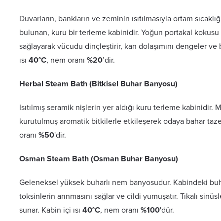
Duvarların, bankların ve zeminin ısıtılmasıyla ortam sıcaklı
bulunan, kuru bir terleme kabinidir. Yoğun portakal kokusu 
sağlayarak vücudu dinçleştirir, kan dolaşımını dengeler ve ba
ısı
40°C
, nem oranı
%20
’dir.
Herbal Steam Bath (Bitkisel Buhar Banyosu)
Isıtılmış seramik nişlerin yer aldığı kuru terleme kabinidir.
kurutulmuş aromatik bitkilerle etkileşerek odaya bahar tazeli
oranı
%50
'dir.
Osman Steam Bath (Osman Buhar Banyosu)
Geleneksel yüksek buharlı nem banyosudur. Kabindeki buhar
toksinlerin arınmasını sağlar ve cildi yumuşatır. Tıkalı sinüs
sunar. Kabin içi ısı
40°C
, nem oranı
%100
'dür.