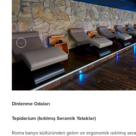
eam
Dinlenme Odaları
Tepidarium (Isıtılmış Seramik Yataklar)
Roma banyo kültüründen gelen ve ergonomik ısıtılmış ser