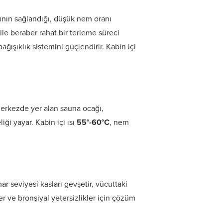
ğının sağlandığı, düşük nem oranı
ile beraber rahat bir terleme süreci
ğışıklık sistemini güçlendirir. Kabin içi
 Merkezde yer alan sauna ocağı,
ği yayar. Kabin içi ısı
55°-60°C
, nem
 seviyesi kasları gevşetir, vücuttaki
ler ve bronşiyal yetersizlikler için çözüm