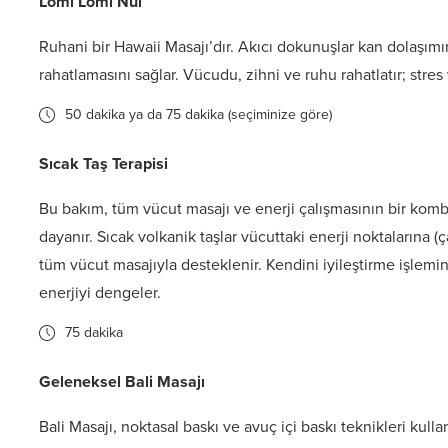
Lomi Lomi Nui
Ruhani bir Hawaii Masajı’dır. Akıcı dokunuşlar kan dolaşımın
rahatlamasını sağlar. Vücudu, zihni ve ruhu rahatlatır; stres 
50 dakika ya da 75 dakika (seçiminize göre)
Sıcak Taş Terapisi
Bu bakım, tüm vücut masajı ve enerji çalışmasının bir kom
dayanır. Sıcak volkanik taşlar vücuttaki enerji noktalarına (çak
tüm vücut masajıyla desteklenir. Kendini iyileştirme işlemini
enerjiyi dengeler.
75 dakika
Geleneksel Bali Masajı
Bali Masajı, noktasal baskı ve avuç içi baskı teknikleri kull