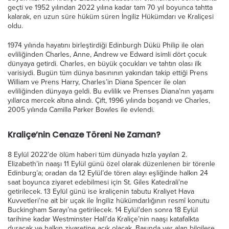
geçti ve 1952 yılından 2022 yılına kadar tam 70 yıl boyunca tahtta
kalarak, en uzun süre hüküm süren İngiliz Hükümdarı ve Kraliçesi
oldu.
1974 yılında hayatını birleştirdiği Edinburgh Dükü Philip ile olan
evliliğinden Charles, Anne, Andrew ve Edward isimli dört çocuk
dünyaya getirdi. Charles, en büyük çocukları ve tahtın olası ilk
varisiydi. Bugün tüm dünya basınının yakından takip ettiği Prens
William ve Prens Harry, Charles’in Diana Spencer ile olan
evliliğinden dünyaya geldi. Bu evlilik ve Prenses Diana’nın yaşamı
yıllarca mercek altına alındı. Çift, 1996 yılında boşandı ve Charles,
2005 yılında Camilla Parker Bowles ile evlendi.
Kraliçe’nin Cenaze Töreni Ne Zaman?
8 Eylül 2022’de ölüm haberi tüm dünyada hızla yayılan 2.
Elizabeth’in naaşı 11 Eylül günü özel olarak düzenlenen bir törenle
Edinburg’a; oradan da 12 Eylül’de tören alayı eşliğinde halkın 24
saat boyunca ziyaret edebilmesi için St. Giles Katedrali’ne
getirilecek. 13 Eylül günü ise kraliçenin tabutu Kraliyet Hava
Kuvvetleri’ne ait bir uçak ile İngiliz hükümdarlığının resmî konutu
Buckingham Sarayı’na getirilecek. 14 Eylül’den sonra 18 Eylül
tarihine kadar Westminster Hall’da Kraliçe’nin naaşı katafalkta
duracak ve halkın ziyaretine açık olacak. Basında yer alan bilgilere