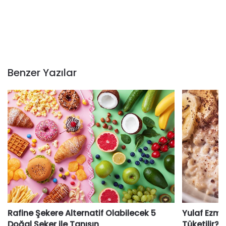
Benzer Yazılar
Rafine Şekere Alternatif Olabilecek 5
Yulaf Ezmes
Doğal Şeker ile Tanışın
Tüketilir?