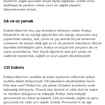
binmenin, sağlık açısından birçok fayda sağlaması, üstelik stresi
azaltmaya da yardımcı olması uzun ve sağlıklı yaşamın
bileşenlerinden biriydi.
Sık ve az yemek
Kraliyet Ailesi’nin beş çayı ikramlarını bilmeyen yoktur. Kraliçe
Elizabeth’in de en sevdiği öğünlerden biri olduğu düşünülen beş
çaylarındaki sandviç, kek, çörek ve çay aslında birçok beslenme
uzmanının da tavsiye ettiği gibi az ve sık yemenin hatırlatıcısı. Birçok
kaynakta belirtildiğine göre, Kraliçe en küçük kek parçasını alır ve
çayını yudumlarmış. Yani, küçük öğünlerle ama gün içinde sık
saatlerde beslenmek, sağlıklı ve uzun yaşamı destekleyebilir.
Cilt bakımı
Kraliyet Ailesi’nin, özellikle de kadın üyelerinin ciltlerinde ışıltıya
mutlaka dikkat etmişsinizdir. Cilt bakımlarını aksatmadıkları kesin.
Peki ama nasıl? Kraliçe’nin çok pahalı cilt bakım ürünlerine sıcak
bakmadığı biliniyordu. Önemli olan düzenli ve cilde dost bir bakım
ve mümkün olduğunca az makyajdı. Kraliçe, fazla makyajlı
görünmezdi ve cildine iyi bakardı. Cildi yormamak, sağlıklı ve genç
görünümlü bir cildin sırrı olabilir. Üstelik, Prensesler’in de ağır