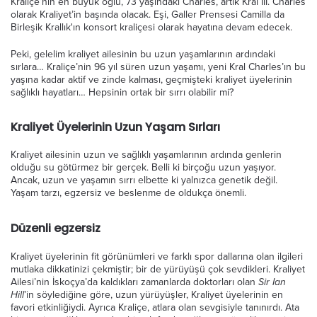
Kraliçe’nin en büyük oğlu, 73 yaşındaki Charles, artık Kral III. Charles
olarak Kraliyet’in başında olacak. Eşi, Galler Prensesi Camilla da
Birleşik Krallık'ın konsort kraliçesi olarak hayatına devam edecek.
Peki, gelelim kraliyet ailesinin bu uzun yaşamlarının ardındaki
sırlara… Kraliçe’nin 96 yıl süren uzun yaşamı, yeni Kral Charles’ın bu
yaşına kadar aktif ve zinde kalması, geçmişteki kraliyet üyelerinin
sağlıklı hayatları… Hepsinin ortak bir sırrı olabilir mi?
Kraliyet Üyelerinin Uzun Yaşam Sırları
Kraliyet ailesinin uzun ve sağlıklı yaşamlarının ardında genlerin
olduğu su götürmez bir gerçek. Belli ki birçoğu uzun yaşıyor.
Ancak, uzun ve yaşamın sırrı elbette ki yalnızca genetik değil.
Yaşam tarzı, egzersiz ve beslenme de oldukça önemli.
Düzenli egzersiz
Kraliyet üyelerinin fit görünümleri ve farklı spor dallarına olan ilgileri
mutlaka dikkatinizi çekmiştir; bir de yürüyüşü çok sevdikleri. Kraliyet
Sir Ian
Ailesi’nin İskoçya’da kaldıkları zamanlarda doktorları olan
Hill
’in söylediğine göre, uzun yürüyüşler, Kraliyet üyelerinin en
favori etkinliğiydi. Ayrıca Kraliçe, atlara olan sevgisiyle tanınırdı. Ata