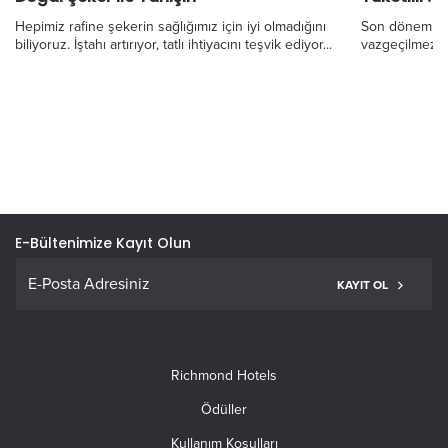
Hepimiz rafine şekerin sağlığımız için iyi olmadığını
Son dönemlerd
biliyoruz. İştahı artırıyor, tatlı ihtiyacını teşvik ediyor...
vazgeçilmezler
E-Bültenimize Kayıt Olun
KAYIT OL
Richmond Hotels
Ödüller
Kullanım Koşulları