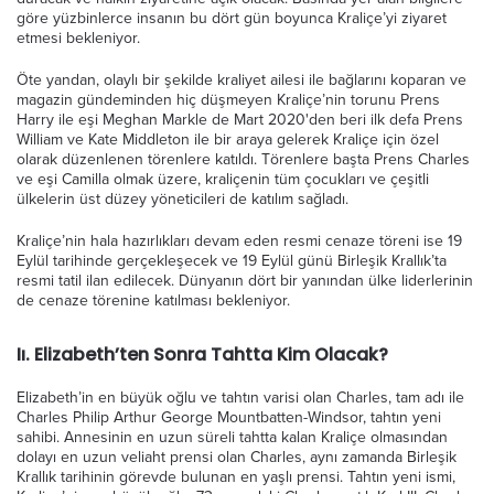
göre yüzbinlerce insanın bu dört gün boyunca Kraliçe’yi ziyaret
etmesi bekleniyor.
Öte yandan, olaylı bir şekilde kraliyet ailesi ile bağlarını koparan ve
magazin gündeminden hiç düşmeyen Kraliçe’nin torunu Prens
Harry ile eşi Meghan Markle de Mart 2020'den beri ilk defa Prens
William ve Kate Middleton ile bir araya gelerek Kraliçe için özel
olarak düzenlenen törenlere katıldı. Törenlere başta Prens Charles
ve eşi Camilla olmak üzere, kraliçenin tüm çocukları ve çeşitli
ülkelerin üst düzey yöneticileri de katılım sağladı.
Kraliçe’nin hala hazırlıkları devam eden resmi cenaze töreni ise 19
Eylül tarihinde gerçekleşecek ve 19 Eylül günü Birleşik Krallık’ta
resmi tatil ilan edilecek. Dünyanın dört bir yanından ülke liderlerinin
de cenaze törenine katılması bekleniyor.
Iı. Elizabeth’ten Sonra Tahtta Kim Olacak?
Elizabeth’in en büyük oğlu ve tahtın varisi olan Charles, tam adı ile
Charles Philip Arthur George Mountbatten-Windsor, tahtın yeni
sahibi. Annesinin en uzun süreli tahtta kalan Kraliçe olmasından
dolayı en uzun veliaht prensi olan Charles, aynı zamanda Birleşik
Krallık tarihinin görevde bulunan en yaşlı prensi. Tahtın yeni ismi,