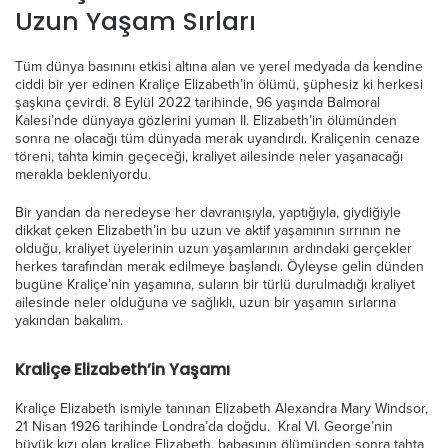
Uzun Yaşam Sırları
Tüm dünya basınını etkisi altına alan ve yerel medyada da kendine
ciddi bir yer edinen Kraliçe Elizabeth’in ölümü, şüphesiz ki herkesi
şaşkına çevirdi. 8 Eylül 2022 tarihinde, 96 yaşında Balmoral
Kalesi’nde dünyaya gözlerini yuman II. Elizabeth’in ölümünden
sonra ne olacağı tüm dünyada merak uyandırdı. Kraliçenin cenaze
töreni, tahta kimin geçeceği, kraliyet ailesinde neler yaşanacağı
merakla bekleniyordu.
Bir yandan da neredeyse her davranışıyla, yaptığıyla, giydiğiyle
dikkat çeken Elizabeth’in bu uzun ve aktif yaşamının sırrının ne
olduğu, kraliyet üyelerinin uzun yaşamlarının ardındaki gerçekler
herkes tarafından merak edilmeye başlandı. Öyleyse gelin dünden
bugüne Kraliçe’nin yaşamına, suların bir türlü durulmadığı kraliyet
ailesinde neler olduğuna ve sağlıklı, uzun bir yaşamın sırlarına
yakından bakalım.
Kraliçe Elizabeth’in Yaşamı
Kraliçe Elizabeth ismiyle tanınan Elizabeth Alexandra Mary Windsor,
21 Nisan 1926 tarihinde Londra’da doğdu. Kral VI. George’nin
büyük kızı olan kraliçe Elizabeth, babasının ölümünden sonra tahta