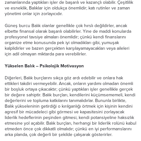
zamanlarında yaptıkları işler de başarılı ve kazançlı olabilir. Çeşitlilik
ve esneklik, Balıklar için oldukça önemlidir; katı rutinler ve zaman
yönetimi onlar için zorlayıcıdır.
Güneş burcu Balık olanlar genellikle çok hırslı değildirler, ancak
elbette finansal olarak başarılı olabilirler. Yine de maddi konularda
profesyonel tavsiye almaları önemlidir; çünkü kendi finanslarını
organize etme konusunda pek iyi olmadıkları gibi, yumuşak
kalplidirler ve bazen gerçekten karşılayamayacakları veya aileleri
için adil olmayan miktarda para verebilirler.
Yükselen Balık – Psikolojik Motivasyon
Diğerleri, Balık burçlarını sıkça göz ardı edebilir ve onlara hak
ettikleri takdiri vermeyebilir. Ancak, onların yardımı olmadan önemli
bir boşluk ortaya çıkacaktır; çünkü yaptıkları işler genellikle gerçek
bir değere sahiptir. Balık burçları, kendilerini küçümsememeli, kendi
değerlerini ve topluma katkılarını tanımalıdırlar. Bununla birlikte,
Balık yükseleninin getirdiği o kırılganlığı örtmek için kişinin kendini
agresif bir mücadeleci gibi görmesi ve kapasitesini zorlayacak
liderlik hedeflerinin peşinden gitmesi, kendi potansiyeline haksızlık
etmesine yol açabilir. Balık burçları, herhangi bir liderlik rolünü kabul
etmeden önce çok dikkatli olmalıdır; çünkü en iyi performanslarını
arka planda, çok değerli bir şekilde çalışarak gösterirler.