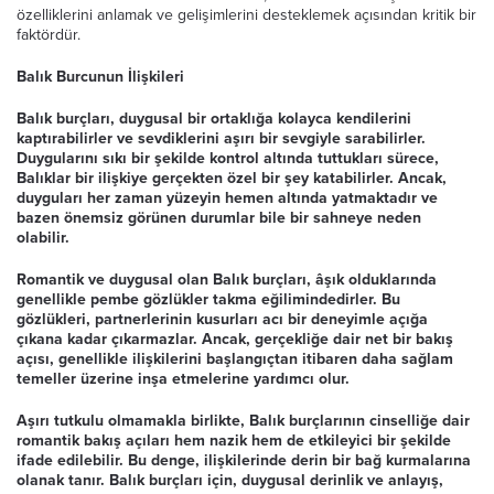
özelliklerini anlamak ve gelişimlerini desteklemek açısından kritik bir
faktördür.
Balık Burcunun İlişkileri
Balık burçları, duygusal bir ortaklığa kolayca kendilerini
kaptırabilirler ve sevdiklerini aşırı bir sevgiyle sarabilirler.
Duygularını sıkı bir şekilde kontrol altında tuttukları sürece,
Balıklar bir ilişkiye gerçekten özel bir şey katabilirler. Ancak,
duyguları her zaman yüzeyin hemen altında yatmaktadır ve
bazen önemsiz görünen durumlar bile bir sahneye neden
olabilir.
Romantik ve duygusal olan Balık burçları, âşık olduklarında
genellikle pembe gözlükler takma eğilimindedirler. Bu
gözlükleri, partnerlerinin kusurları acı bir deneyimle açığa
çıkana kadar çıkarmazlar. Ancak, gerçekliğe dair net bir bakış
açısı, genellikle ilişkilerini başlangıçtan itibaren daha sağlam
temeller üzerine inşa etmelerine yardımcı olur.
Aşırı tutkulu olmamakla birlikte, Balık burçlarının cinselliğe dair
romantik bakış açıları hem nazik hem de etkileyici bir şekilde
ifade edilebilir. Bu denge, ilişkilerinde derin bir bağ kurmalarına
olanak tanır. Balık burçları için, duygusal derinlik ve anlayış,