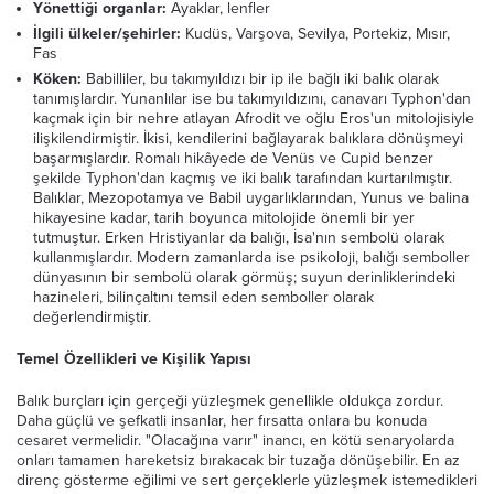
Yönettiği organlar:
Ayaklar, lenfler
İlgili ülkeler/şehirler:
Kudüs, Varşova, Sevilya, Portekiz, Mısır,
Fas
Köken:
Babilliler, bu takımyıldızı bir ip ile bağlı iki balık olarak
tanımışlardır. Yunanlılar ise bu takımyıldızını, canavarı Typhon'dan
kaçmak için bir nehre atlayan Afrodit ve oğlu Eros'un mitolojisiyle
ilişkilendirmiştir. İkisi, kendilerini bağlayarak balıklara dönüşmeyi
başarmışlardır. Romalı hikâyede de Venüs ve Cupid benzer
şekilde Typhon'dan kaçmış ve iki balık tarafından kurtarılmıştır.
Balıklar, Mezopotamya ve Babil uygarlıklarından, Yunus ve balina
hikayesine kadar, tarih boyunca mitolojide önemli bir yer
tutmuştur. Erken Hristiyanlar da balığı, İsa'nın sembolü olarak
kullanmışlardır. Modern zamanlarda ise psikoloji, balığı semboller
dünyasının bir sembolü olarak görmüş; suyun derinliklerindeki
hazineleri, bilinçaltını temsil eden semboller olarak
değerlendirmiştir.
Temel Özellikleri ve Kişilik Yapısı
Balık burçları için gerçeği yüzleşmek genellikle oldukça zordur.
Daha güçlü ve şefkatli insanlar, her fırsatta onlara bu konuda
cesaret vermelidir. "Olacağına varır" inancı, en kötü senaryolarda
onları tamamen hareketsiz bırakacak bir tuzağa dönüşebilir. En az
direnç gösterme eğilimi ve sert gerçeklerle yüzleşmek istemedikleri