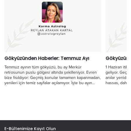
Gökyüzünden Haberler: Temmuz Ayı
Gökyüzünde
Temmuz ayının tüm gökyüzü, bu ay Merkür
1 Haziran itib
retrosunun puslu gölgesi altında şekilleniyor. Evren
geliyor. Geçmi
bize fısıldıyor: Geçmiş konular tamamen kapanmadan,
anılar yenide
yenileri için temiz sayfalar açılamıyor. İşte bu ayın...
hassas, daha 
E-Bültenimize Kayıt Olun