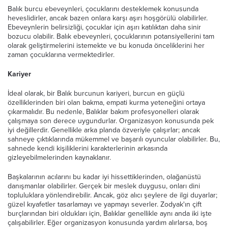
Balık burcu ebeveynleri, çocuklarını desteklemek konusunda
heveslidirler, ancak bazen onlara karşı aşırı hoşgörülü olabilirler.
Ebeveynlerin belirsizliği, çocuklar için aşırı katılıktan daha sinir
bozucu olabilir. Balık ebeveynleri, çocuklarının potansiyellerini tam
olarak geliştirmelerini istemekte ve bu konuda önceliklerini her
zaman çocuklarına vermektedirler.
Kariyer
İdeal olarak, bir Balık burcunun kariyeri, burcun en güçlü
özelliklerinden biri olan bakma, empati kurma yeteneğini ortaya
çıkarmalıdır. Bu nedenle, Balıklar bakım profesyonelleri olarak
çalışmaya son derece uygundurlar. Organizasyon konusunda pek
iyi değillerdir. Genellikle arka planda özveriyle çalışırlar; ancak
sahneye çıktıklarında mükemmel ve başarılı oyuncular olabilirler. Bu,
sahnede kendi kişiliklerini karakterlerinin arkasında
gizleyebilmelerinden kaynaklanır.
Başkalarının acılarını bu kadar iyi hissettiklerinden, olağanüstü
danışmanlar olabilirler. Gerçek bir meslek duygusu, onları dini
topluluklara yönlendirebilir. Ancak, göz alıcı şeylere de ilgi duyarlar;
güzel kıyafetler tasarlamayı ve yapmayı severler. Zodyak'ın çift
burçlarından biri oldukları için, Balıklar genellikle aynı anda iki işte
çalışabilirler. Eğer organizasyon konusunda yardım alırlarsa, boş