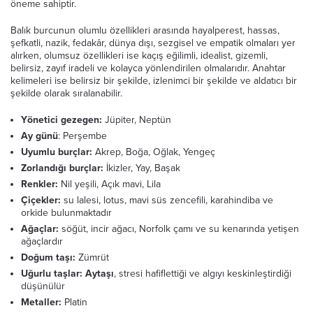
öneme sahiptir.
Balık burcunun olumlu özellikleri arasında hayalperest, hassas,
şefkatli, nazik, fedakâr, dünya dışı, sezgisel ve empatik olmaları yer
alırken, olumsuz özellikleri ise kaçış eğilimli, idealist, gizemli,
belirsiz, zayıf iradeli ve kolayca yönlendirilen olmalarıdır. Anahtar
kelimeleri ise belirsiz bir şekilde, izlenimci bir şekilde ve aldatıcı bir
şekilde olarak sıralanabilir.
Yönetici gezegen:
Jüpiter, Neptün
Ay günü
: Perşembe
Uyumlu burçlar:
Akrep, Boğa, Oğlak, Yengeç
Zorlandığı burçlar:
İkizler, Yay, Başak
Renkler:
Nil yeşili, Açık mavi, Lila
Çiçekler:
su lalesi, lotus, mavi süs zencefili, karahindiba ve
orkide bulunmaktadır
Ağaçlar:
söğüt, incir ağacı, Norfolk çamı ve su kenarında yetişen
ağaçlardır
Doğum taşı:
Zümrüt
Uğurlu taşlar:
Aytaşı
, stresi hafiflettiği ve algıyı keskinleştirdiği
düşünülür
Metaller:
Platin