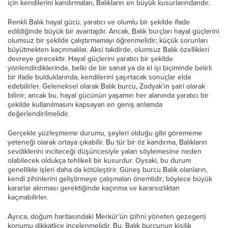
için kendilerini kandırmaları, Balıkların en büyük kusurlarındandır.
Renkli Balık hayal gücü, yaratıcı ve olumlu bir şekilde ifade
edildiğinde büyük bir avantajdır. Ancak, Balık burçları hayal güçlerini
olumsuz bir şekilde çalıştırmamayı öğrenmelidir; küçük sorunları
büyütmekten kaçınmalılar. Aksi takdirde, olumsuz Balık özellikleri
devreye girecektir. Hayal güçlerini yaratıcı bir şekilde
yönlendirdiklerinde, belki de bir sanat ya da el işi biçiminde belirli
bir ifade bulduklarında, kendilerini şaşırtacak sonuçlar elde
edebilirler. Geleneksel olarak Balık burcu, Zodyak'ın şairi olarak
bilinir; ancak bu, hayal gücünün yaşamın her alanında yaratıcı bir
şekilde kullanılmasını kapsayan en geniş anlamda
değerlendirilmelidir.
Gerçekle yüzleşmeme durumu, şeyleri olduğu gibi görememe
yeteneği olarak ortaya çıkabilir. Bu tür bir öz kandırma, Balıkların
sevdiklerini inciteceği düşüncesiyle yalan söylemesine neden
olabilecek oldukça tehlikeli bir kusurdur. Oysaki, bu durum
genellikle işleri daha da kötüleştirir. Güneş burcu Balık olanların,
kendi zihinlerini geliştirmeye çalışmaları önemlidir; böylece büyük
kararlar alınması gerektiğinde kaçınma ve kararsızlıktan
kaçınabilirler.
Ayrıca, doğum haritasındaki Merkür'ün (zihni yöneten gezegen)
konumu dikkatlice incelenmelidir. Bu, Balık burcunun kişilik