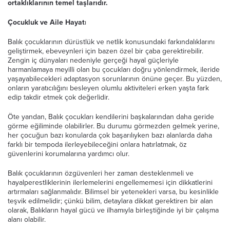
ortaklıklarının temel taşlarıdır.
Çocukluk ve Aile Hayat
ı
Balık çocuklarının dürüstlük ve netlik konusundaki farkındalıklarını
geliştirmek, ebeveynleri için bazen özel bir çaba gerektirebilir.
Zengin iç dünyaları nedeniyle gerçeği hayal güçleriyle
harmanlamaya meyilli olan bu çocukları doğru yönlendirmek, ileride
yaşayabilecekleri adaptasyon sorunlarının önüne geçer. Bu yüzden,
onların yaratıcılığını besleyen olumlu aktiviteleri erken yaşta fark
edip takdir etmek çok değerlidir.
Öte yandan, Balık çocukları kendilerini başkalarından daha geride
görme eğiliminde olabilirler. Bu durumu görmezden gelmek yerine,
her çocuğun bazı konularda çok başarılıyken bazı alanlarda daha
farklı bir tempoda ilerleyebileceğini onlara hatırlatmak, öz
güvenlerini korumalarına yardımcı olur.
Balık çocuklarının özgüvenleri her zaman desteklenmeli ve
hayalperestliklerinin ilerlemelerini engellememesi için dikkatlerini
artırmaları sağlanmalıdır. Bilimsel bir yetenekleri varsa, bu kesinlikle
teşvik edilmelidir; çünkü bilim, detaylara dikkat gerektiren bir alan
olarak, Balıkların hayal gücü ve ilhamıyla birleştiğinde iyi bir çalışma
alanı olabilir.