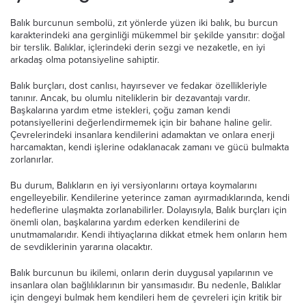
Balık burcunun sembolü, zıt yönlerde yüzen iki balık, bu burcun
karakterindeki ana gerginliği mükemmel bir şekilde yansıtır: doğal
bir terslik. Balıklar, içlerindeki derin sezgi ve nezaketle, en iyi
arkadaş olma potansiyeline sahiptir.
Balık burçları, dost canlısı, hayırsever ve fedakar özellikleriyle
tanınır. Ancak, bu olumlu niteliklerin bir dezavantajı vardır.
Başkalarına yardım etme istekleri, çoğu zaman kendi
potansiyellerini değerlendirmemek için bir bahane haline gelir.
Çevrelerindeki insanlara kendilerini adamaktan ve onlara enerji
harcamaktan, kendi işlerine odaklanacak zamanı ve gücü bulmakta
zorlanırlar.
Bu durum, Balıkların en iyi versiyonlarını ortaya koymalarını
engelleyebilir. Kendilerine yeterince zaman ayırmadıklarında, kendi
hedeflerine ulaşmakta zorlanabilirler. Dolayısıyla, Balık burçları için
önemli olan, başkalarına yardım ederken kendilerini de
unutmamalarıdır. Kendi ihtiyaçlarına dikkat etmek hem onların hem
de sevdiklerinin yararına olacaktır.
Balık burcunun bu ikilemi, onların derin duygusal yapılarının ve
insanlara olan bağlılıklarının bir yansımasıdır. Bu nedenle, Balıklar
için dengeyi bulmak hem kendileri hem de çevreleri için kritik bir