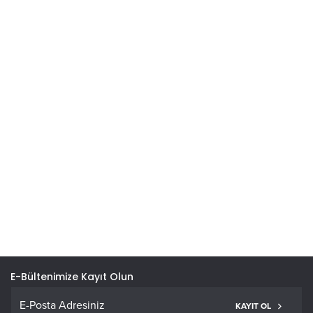
Konaklama & Spa Keyfi Bir Arada
KEŞFET
E-Bültenimize Kayıt Olun
KAYIT OL